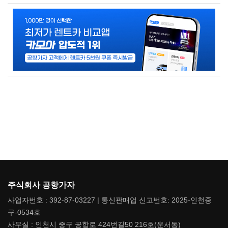
주식회사 공항가자
사업자번호 : 392-87-03227 | 통신판매업 신고번호: 2025-인천중
구-0534호
사무실 : 인천시 중구 공항로 424번길50 216호(운서동)