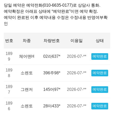
당일 예약은 예약전화(010-6635-0177)로 상담사 통화.
예약확정은 아래표 상태에 “예약완료”이면 예약 확정.
예약이 완료된 이후 예약내용 수정은 수정내용 반영여부확
인
번호
차종
차량번호
이용일
상태
189
체어맨H
02라637*
2026-07-**
예약완료
9
189
소렌토
396주98*
2026-07-**
예약완료
8
189
그랜저
145머97*
2026-07-**
예약완료
7
189
소렌토
28마433*
2026-07-**
예약완료
6