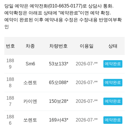
당일 예약은 예약전화(010-6635-0177)로 상담사 통화.
예약확정은 아래표 상태에 “예약완료”이면 예약 확정.
예약이 완료된 이후 예약내용 수정은 수정내용 반영여부확
인
번호
차종
차량번호
이용일
상태
188
Sm6
53보133*
2026-07-**
예약완료
9
188
소렌토
65오088*
2026-07-**
예약완료
8
188
카이엔
150보28*
2026-07-**
예약완료
7
188
쏘렌토
169서43*
2026-07-**
예약완료
6