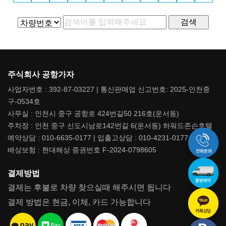
주식회사 공항가자
사업자번호 : 392-87-03227 | 통신판매업 신고번호: 2025-인천중
구-0534호
사무실 : 인천시 중구 공항로 424번길50 216호(운서동)
주차장 : 인천 중구 신도시남로142번길 6(운서동) 하워드존슨호텔
예약상담 : 010-6635-0177 | 입출고상담 : 010-4231-0177
배상보험 : 현대해상 증권번호 F-2024-0798605
결제방법
결제는 후불로 차량 찾으실때 해주시면 됩니다
결제 방법은 현금, 이체, 카드 가능합니다