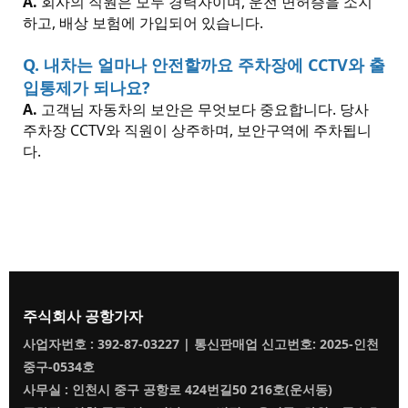
A.
회사의 직원은 모두 경력자이며
,
운전 면허증을 소지
하고
,
배상 보험에 가입되어 있습니다
.
Q.
내차는 얼마나 안전할까요 주차장에
CCTV
와 출
입통제가 되나요
?
A.
고객님 자동차의 보안은 무엇보다 중요합니다
.
당사
주차장
CCTV
와 직원이 상주하며
,
보안구역에 주차됩니
다
.
주식회사 공항가자
사업자번호 : 392-87-03227 | 통신판매업 신고번호: 2025-인천
중구-0534호
사무실 : 인천시 중구 공항로 424번길50 216호(운서동)