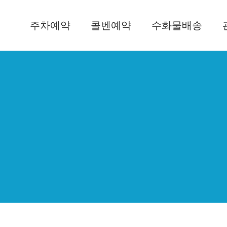
주차예약
콜벤예약
수화물배송