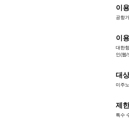
이
공항가
이
대한항
인(웹
대
미주노
제
특수 