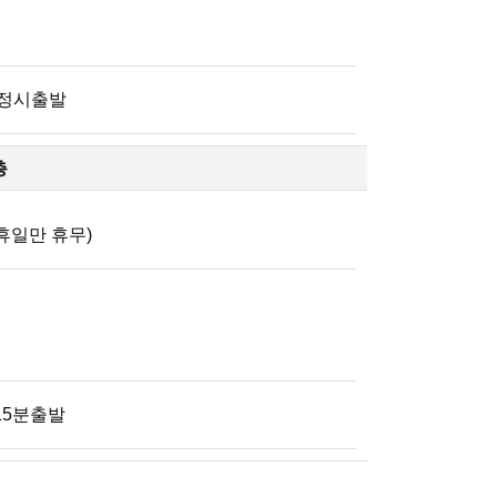
) 정시출발
층
공휴일만 휴무)
 15분출발