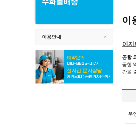
수화물배송
이
이용안내
이지드
공항 
공항 
간을 
운